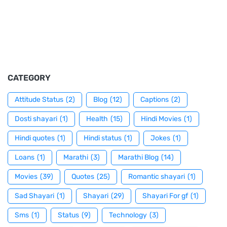
CATEGORY
Attitude Status
(2)
Blog
(12)
Captions
(2)
Dosti shayari
(1)
Health
(15)
Hindi Movies
(1)
Hindi quotes
(1)
Hindi status
(1)
Jokes
(1)
Loans
(1)
Marathi
(3)
Marathi Blog
(14)
Movies
(39)
Quotes
(25)
Romantic shayari
(1)
Sad Shayari
(1)
Shayari
(29)
Shayari For gf
(1)
Sms
(1)
Status
(9)
Technology
(3)