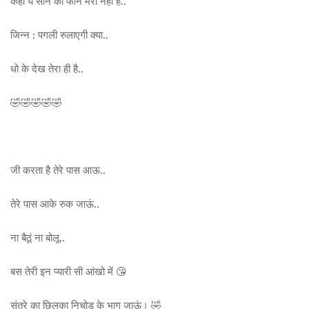
कहा ये सोने का फोन मेरा नहीं है..
जिन्न : पगली रुलाएगी क्या..
धो के देख तेरा ही है..
🤣🤣🤣🤣🤣
जी करता है तेरे पास आऊ..
तेरे पास आके रुक जाऊं..
ना बैठूं ना बोलू..
बस तेरी इन प्यारी सी आंखो में 😘
संतरे का छिलका निचोड़ के भाग जाऊं। 🤣