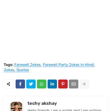
Tags:
Farewell Jokes
Farewell Party Jokes In Hindi
Jokes
Quotes
techy akshay
Hello friends I am a writer and I am writing