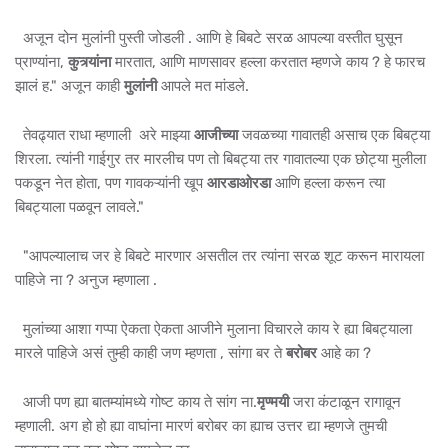
अजून दोन मुलांनी पुस्ती जोडली . आणि हे बिबटे सरळ आपल्या वस्तीत घुसून
प्राण्यांना,
कुत्र्यांना
मारतात, आणि माणसावर हल्ला करतात म्हणजे काय ? हे फारच
झालं ह." अजून काही
मुलांनी
आपले मत मांडले.
तेवढ्यात राधा म्हणाली अरे माझ्या
आजीच्या
जवळच्या गावातही असाच एक बिबट्या
शिरला. त्यांनी गाईगुर तर मारलीच पण तो बिबट्या तर गावातल्या एक छोट्या मुलीला
पकडून नेत होता, पण गावकऱ्यांनी खूप
आरडाओरडा
आणि हल्ला करून त्या
बिबट्याला पळवून लावले."
"आपल्यालाच जर हे बिबटे मारणार असतील तर त्यांना सरळ शूट करून मारायला
पाहिजे ना ? अनुज म्हणाला .
मुलांच्या आशा गप्पा ऐकता ऐकता आजीने मुलाना विचारले काय रे ह्या बिबट्याला
मारले पाहिजे असं तुम्ही काही जण म्हणता , सांगा बर ते
बरोबर
आहे का ?
आजी पण ह्या बातम्यांमध्ये गोष्ट काय ते सांग ना.
मृण्मयी
जरा कंटाळून रागावून
म्हणाली. अग हो हो ह्या वाघांना मारणं बरोबर का ह्याच उत्तर द्या म्हणजे तुमची