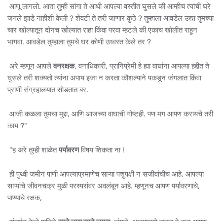
आणू लागलो. आता तुम्ही सांगा ते आधी आपल्या वस्तीत घुसले की आम्हीच त्यांची घरे
जंगले झाडे नाहीशी केली ? शेवटी ते तरी जाणार कुठे ? तुम्हाला आवडेल उद्या तुमच्या
चार खोल्यातून दोनच खोल्यात राहा किंवा परवा म्हटले की एकाच खोलीत राहून
भागवा. आवडेल तुम्हाला तुमचे घर कोणी उध्वस्त केले तर ?
अरे म्हणून आपले
वनरक्षक
, वनाधिकारी, प्रानिप्रेमी हे ह्या वाघांना आपल्या हद्दीत ते
घुसले तरी शक्यतो त्यांना अपाय इजा न करता कौशल्याने पकडून जंगलात किंवा
प्राणी संग्रहालयात सोडतात बर.
आजी कळला तुमचा मुद्दा, आणि आजच्या वाघाची गोष्टही. पण मग आपण करायचे तरी
काय ?"
"ह अरे तुम्ही शाळेत
पर्यावरण
विषय शिकता ना !
ही पुथ्वी जमीन पाणी आपल्याप्रमाणेच साऱ्या पशुपक्षी न सजीवांचीच आहे. आपल्या
साऱ्यांचे जीवनचक्र मुळी परस्परांवर अवलंबून आहे. म्हणूनच आपण पर्यावरणाचे,
पाण्याचे रक्षक,