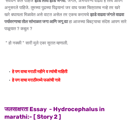
संवर्धन केले पाहिजे
झाडे लावा झाडे जगवा
. जंगले, अभयारण्ये वाढवा हे तत्व आपण
अनुसरले पाहिजे. तुमच्या पुढच्या पिढ्यानां जर वाघ फक्त चित्रातच नव्हे तर खरे
खरे बघायला मिळावेत असे वाटत असेल तर एकच करायचे
झाडे वाढवा जंगले वाढवा
पर्यावरणाचा तोल सांभाळत जगा आणि जगू द्या
हा आजच्या बिबट्याचा संदेश आपण सारे
पाळूयात ? कबुल ?
" हो नक्की " सारी मुले एका सुरात म्हणाली.
हे पण वाचा मराठी महीने व त्यांची माहिती
हे पण वाचा मराठीमध्ये फळांची नावे
जलसाक्षरता Essay
-
Hydrocephalus in
marathi:- [ Story 2 ]