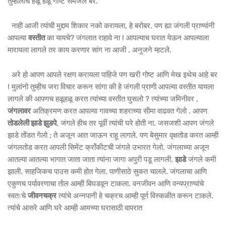
तुम्हालाच हळू हळू गोष्ट समजेल बर.
नाही आजी त्यांची मुद्दाम शिकार नको करायला, हे बरोबर. पण ह्या जंगली प्राण्यांनी
आपल्या
वस्तीत
का यायचे? जंगलात राहावे ना ! आपल्याच घरात येऊन आपल्याला
मारायला लागले तर काय करणार सांग ना आजी . अनुजने म्हटले.
अरे हो आपण आपले रक्षण करायला पाहिजे पण खरी गोष्ट आणि मेख इथेच आहे बर
! मुलांनो तुम्हीच जरा विचार करून सांगा की हे जंगली प्राणी आपल्या वस्तीत यायला
लागले की आपणच हळूहळू करत त्यांच्या वस्तीत घुसलो ? त्यांच्या जमिनीवर ,
जंगलावर
अतिक्रमण करत आपल्या गावच्या शहराच्या सीमा वाढवत गेलो . आपण
तोडलेली झाडे झुडपे
, जंगले हीच तर पूर्वी त्यांची घरे होती ना. जसजशी आपण जंगले
झाडे तोंडत गेलो ; ते अजून आत जाऊन राहू लागले. पण बेसुमार वृक्षतोड करत आम्ही
जंगलतोड करत आपली सिमेंट क्रॉंकीटची जंगले उभारत गेलो. जंगलाच्या अजून
आतल्या आतल्या भागात जाता जाता त्यांना जागा अपुरी पडू लागली.
झाडे
जंगले कमी
झाली. साहजिकच पाउस कमी होत गेला. पाणीसाठे सुकत चालले. जंगलाचा आणि
एकुणच पर्यावरणाचा तोल आम्ही बिघडवून टाकला. वनजीवन आणि वन्यप्राण्यांचे
स्वतःचे
जीवनचक्र
त्यांचे अन्नपानी हे चक्रच आम्ही पूर्ण विस्कळीत करून टाकले.
त्यांचे आसरे आणि घरे आम्ही आमच्या घरासाठी वापरात