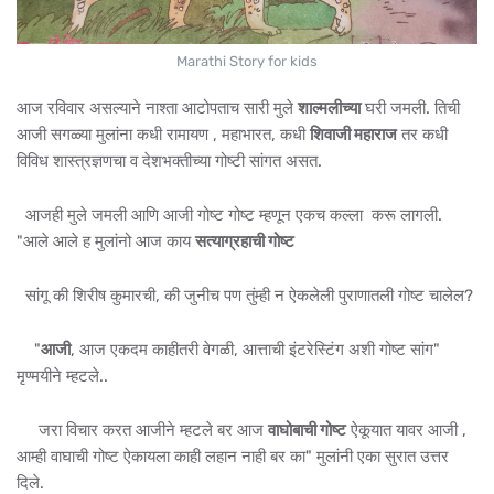
Marathi Story for kids
आज रविवार असल्याने नाश्ता आटोपताच सारी मुले
शाल्मलीच्या
घरी जमली. तिची
आजी सगळ्या मुलांना कधी रामायण , महाभारत, कधी
शिवाजी महाराज
तर कधी
विविध शास्त्रज्ञणचा व देशभक्तीच्या गोष्टी सांगत असत.
आजही मुले जमली आणि आजी गोष्ट गोष्ट म्हणून एकच कल्ला करू लागली.
"आले आले ह मुलांनो आज काय
सत्याग्रहाची गोष्ट
सांगू की शिरीष कुमारची, की जुनीच पण तुंम्ही न ऐकलेली पुराणातली गोष्ट चालेल?
"
आजी
, आज एकदम काहीतरी वेगळी, आत्ताची इंटरेस्टिंग अशी गोष्ट सांग"
मृण्मयीने म्हटले..
जरा विचार करत आजीने म्हटले बर आज
वाघोबाची गोष्ट
ऐकूयात यावर आजी ,
आम्ही वाघाची गोष्ट ऐकायला काही लहान नाही बर का" मुलांनी एका सुरात उत्तर
दिले.