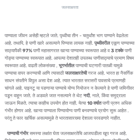
जलसाक्षरता
पाण्याला जीवन असेही म्हटले जाते. पृथ्वीचा तीन - चतुर्थांश भाग पाण्याने वेढलेला
आहे. तथापि, हे पाणी खारे असल्याने पिण्यास लायक नाही.
पृथ्वीवरील
एकूण पाण्याच्या
साठ्यापैकी
97%
पाणी महासागरात खाऱ्या पाण्याच्या स्वरूपात आहे व
3 टक्के
पाणी
गोड्या पाण्याच्या स्वरूपात आहे. आपल्या देशातही उपलब्ध पाणीसाठ्याचे प्रमाण विषम
स्वरूपात आहे. वाढती लोकसंख्या ,
भूगर्भातील
पाण्याची घटणारी पातळी यामुळे
पाण्याचा वापर करण्याची आणि त्यासाठी
जलसाक्षरतेची
गरज आहे. भारत हा नैसर्गिक
साधन संपतीने विपुल असा देश आहे. त्यात भारतात सरासरी पावसाचे प्रमाणही
चांगले आहे. पाइनटू या पडणाऱ्या पाण्याचे योग्य नियोजन न केल्याने हे पाणी जमिनीवर
पडून वाहून जाते. ते अडवले जात नसल्याने ते थेट
नदी
, नाले, किंवा समुद्राला
जाऊन मिळते. त्याचा काहीच उपयोग होत नाही. येत्या
10 वर्षात
पाणी प्रश्न अधिक
गंभीर होणार आहे. खाऱ्या पाण्याला पिण्यायोग्य पाणी बनवण्याचे प्रयोग सुरू आहेत .
परंतु ते फार खर्चिक असल्यामुळे ते भारतासारख्या देशाला परवडणारे नाहीत.
पाण्याची गंभीर
समस्या लक्षांत घेता जलसाक्षरतेचि आजघडीला खूप गरज आहे.