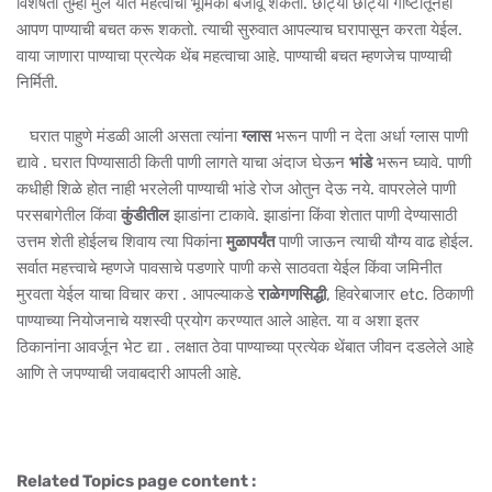
विशेषता तुम्ही मुले यात महत्वाची भूमिका बजावू शकता. छोट्या छोट्या गोष्टींतूनही
आपण पाण्याची बचत करू शकतो. त्याची सुरुवात आपल्याच घरापासून करता येईल.
वाया जाणारा पाण्याचा प्रत्येक थेंब महत्वाचा आहे. पाण्याची बचत म्हणजेच पाण्याची
निर्मिती.
घरात पाहुणे मंडळी आली असता त्यांना
ग्लास
भरून पाणी न देता अर्धा ग्लास पाणी
द्यावे . घरात पिण्यासाठी किती पाणी लागते याचा अंदाज घेऊन
भांडे
भरून घ्यावे. पाणी
कधीही शिळे होत नाही भरलेली पाण्याची भांडे रोज ओतुन देऊ नये. वापरलेले पाणी
परसबागेतील किंवा
कुंडीतील
झाडांना टाकावे. झाडांना किंवा शेतात पाणी देण्यासाठी
उत्तम शेती होईलच शिवाय त्या पिकांना
मुळापर्यंत
पाणी जाऊन त्याची यौग्य वाढ होईल.
सर्वात महत्त्वाचे म्हणजे पावसाचे पडणारे पाणी कसे साठवता येईल किंवा जमिनीत
मुरवता येईल याचा विचार करा . आपल्याकडे
राळेगणसिद्धी
, हिवरेबाजार etc. ठिकाणी
पाण्याच्या नियोजनाचे यशस्वी प्रयोग करण्यात आले आहेत. या व अशा इतर
ठिकानांना आवर्जून भेट द्या . लक्षात ठेवा पाण्याच्या प्रत्येक थेंबात जीवन दडलेले आहे
आणि ते जपण्याची जवाबदारी आपली आहे.
Related Topics page content :