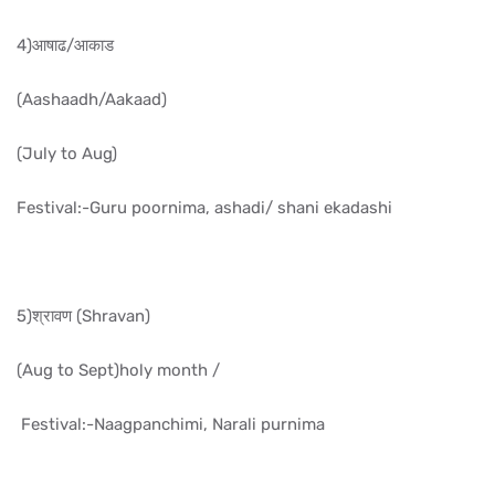
4)आषाढ/आकाड
(Aashaadh/Aakaad)
(July to Aug)
Festival:-Guru poornima, ashadi/ shani ekadashi
5)श्रावण (Shravan)
(Aug to Sept)holy month /
Festival:-Naagpanchimi, Narali purnima