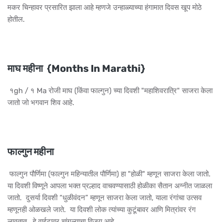
मकर चिन्हावर प्रसारित झाला आहे म्हणजे उन्हाळ्याच्या हंगामात दिवस खूप मोठे
होतील.
माघ महीना {Months In Marathi}
१gh / ​​१ Ma रोजी माघ (किंवा फाल्गुन) च्या दिवशी "महाशिवरात्रि" साजरा केला
जातो जो भगवान शिव आहे.
फाल्गुन महीना
फाल्गुन पौर्णिमा (फाल्गुन महिन्यातील पौर्णिमा) हा "होळी" म्हणून साजरा केला जातो.
या दिवशी विष्णूने आपला भक्त प्रल्हाद वाचवण्यासाठी होळीका सैतान अग्नीत जाळला
जातो. दुसर्या दिवशी “धुळीवंदन” म्हणून साजरा केला जातो, याला रंगांचा उत्सव
म्हणूनही ओळखले जाते. या दिवशी लोक त्यांच्या कुटूंबावर आणि मित्रांवर रंग
लावतात. हे वाईटावर चांगल्याचा विजय आहे.