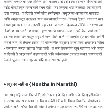
भावाच्या मनगटावर एक विशिष्ट धागा बांधला आहे आणि त्या बदल्यात बहिणीला सर्व
वाईट गोष्टींपासून वाचवण्याचे वचन देतो. ज्या स्त्रिया भाऊ नसतात, त्या चंद्राची
पूजा करतात. या दिवशी कोळी लोक (मच्छिमार) समुद्राला आपला देव मानतात
आणि समुद्राबद्दल कृतज्ञता व्यक्त करण्यासाठी नारळ (नारळ) देतात. त्यानंतर येणा
The्या सणाला “जन्माष्टमी” म्हणतात. श्रावण महिन्याच्या पौर्णिमेनंतर 8th व्या
दिवशी हे नाव पडते. हे भगवान कृष्णाच्या जन्माच्या रूपात साजरे केले जाते ज्यानी
आपल्या काका कंसांपासून मथुराचे रक्षण केले आणि भागवतगीता (ज्याला गीता असेही
म्हटले जाते) चे लेखक आहेत. या महिन्यातील चंद्राचा दिवस किंवा अमावस्या “पोला
/ बेलपोळा” म्हणून साजरा केला जातो. हा सण शेतकर्यांना खूप महत्वाचा आहे कारण
या दिवशी ते आदरांजली वाहण्यासाठी आणि त्यांच्याबद्दल कृतज्ञता व्यक्त करण्यासाठी
बैलांची पूजा करतात श्रावण महिन्याचा समारोप होतो.
भाद्रपद महीना {Months In Marathi}
भाद्रपद महिन्याच्या तिसर्या दिवशी स्त्रिया (विवाहित आणि अविवाहित) हरीतालिका
हा उत्सव साजरा करतात. हा दिवस पार्वती देवी आणि तिच्या शिवातील संगतीसाठी
समर्पित आहे. चौथ्या दिवशी, लोक देवतांच्या रूपात घरात गणपतीचे स्वागत करतात.