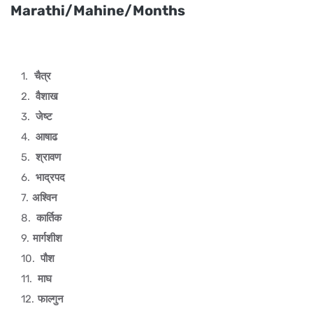
Marathi/Mahine/Months
चैत्र
वैशाख
जेष्ट
आषाढ
श्रावण
भाद्रपद
अश्विन
कार्तिक
मार्गशीश
पौश
माघ
फाल्गुन