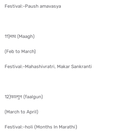
Festival:-Paush amavasya
11)माघ (Maagh)
(Feb to March)
Festival:-Mahashivratri, Makar Sankranti
12)फाल्गुन (faalgun)
(March to April)
Festival:-holi {Months In Marathi}