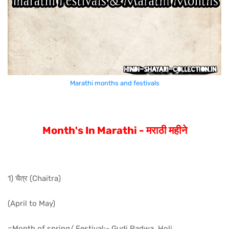
Marathi months and festivals
Month's In Marathi - मराठी महीने
1) चैत्र (Chaitra)
(April to May)
=Month of spring/ Festival:- Gudi Padwa, Holi