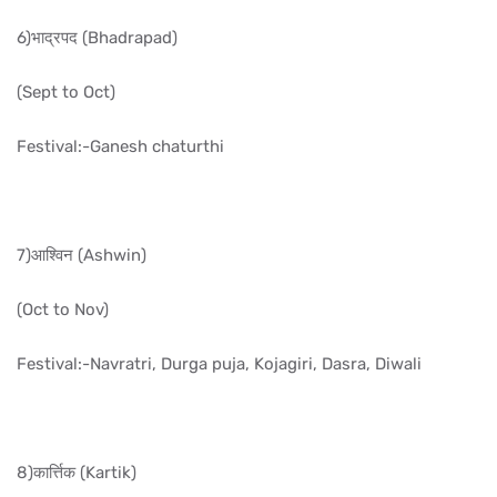
6)भाद्रपद (Bhadrapad)
(Sept to Oct)
Festival:-Ganesh chaturthi
7)आश्विन (Ashwin)
(Oct to Nov)
Festival:-Navratri, Durga puja, Kojagiri, Dasra, Diwali
8)कार्त्तिक (Kartik)