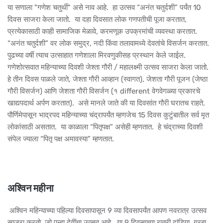
या सणाला "गणेश चतुर्थी" असे नाव आहे. हा उत्सव “अनंत चतुर्दशी” पर्यंत 10
दिवस साजरा केला जातो. या दहा दिवसात लोक गणपतीची पूजा करतात,
प्रत्येकासाठी काही सामाजिक मेळावे, करमणूक उपक्रमांची व्यवस्था करतात.
“अनंत चतुर्दशी” वर लोक समुद्र, नदी किंवा तलावामध्ये देवतांचे विसर्जन करतात.
पुढच्या वर्षी त्याच उत्साहात गणेशाला मिरवणुकीसह प्रस्थान केले जाईल.
गणेशोत्सवात महिन्याच्या दिवशी जेश्ता गौरी / महालक्ष्मी उत्सव साजरा केला जातो.
हे तीन दिवस पाळले जाते, जेश्ता गौरी आव्हान (स्वागत), जेशता गौरी पूजन (जेष्ठा
गौरी विसर्जन) आणि जेशता गौरी विसर्जन (१ different वेगवेगळ्या प्रकारचे
खाद्यपदार्थ अर्पण करतात). असे मानले जाते की या दिवसांत गौरी घरातच राहते.
पौर्णिमेपासून भाद्रपद महिन्याच्या चंद्रापर्यंत म्हणजेच 15 दिवस कुटुंबातील सर्व मृत
लोकांसाठी असतात. या काळाला “पितृपक्ष” असेही म्हणतात. हे चंद्राच्या दिवशी
संपेल ज्याला “पितृ पक्ष अमावस्या” म्हणतात.
अश्विन महीना
अश्विन महिन्याच्या पहिल्या दिवसापासून 9 व्या दिवसापर्यंत आपण नवरात्र उत्सव
साजरा करतो, जो पुन्हा देवींचा उत्सव आहे. या 9 दिवसाच्या रात्री दांडिया, गरबा