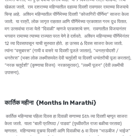
खेळला जातो. राम दशराच्या महिन्यातील दहाव्या दिवशी रावणावर रामाच्या विजयाचे
चिन्ह आहे. अश्विन महिन्यातील पौर्णिमेच्या दिवशी “कोजागिरी पौर्णिमा” साजरा केला
जातो. या रात्री, लोक जागृत राहतात आणि पौर्णिमेच्या प्रकाशात गरम दूध पितात.
मग उत्सवांचा राजा येतो “दिवाळी” म्हणजे प्रकाशाचे सण. रावणातील विजयानंतर
भगवान रामाच्या त्याच्या राज्यात परत येणे हे दर्शवते. अश्विन महिन्याच्या पौर्णिमेनंतर
12 व्या दिवसापासून याची सुरुवात होते. हा उत्सव 6 दिवस साजरा केला जातो.
त्यांना “वसुबारस” (गायी व वासरे या दिवशी पूजले जातात), “धनत्रयोदशी /
धनतेरस” (भक्त लोक लक्ष्मीसमवेत देवी चतुर्दशी या दिवशी धन्वंतरीची पूजा करतात),
“नरक चतुर्दशी” (कृष्णाचा विजय) नरकासुरावर), "लक्ष्मी पूजन" (देवी लक्ष्मीची
उपासना).
कार्तिक महीना {Months In Marathi}
कार्तिक महिन्याचा पहिला दिवस हा दिवाळी सणाच्या 5th व्या दिवशी म्हणून साजरा
केला जातो. याला "बाली प्रतिपदा / पाडवा" (पृथ्वीवरील राजा बळीचा परतावा)
म्हणतात. महिन्याच्या दुसर्‍या दिवशी आणि दिवाळीचा 6 वा दिवस "भाऊबीज / भाईज"