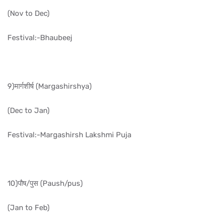
(Nov to Dec)
Festival:-Bhaubeej
9)मार्गशीर्ष (Margashirshya)
(Dec to Jan)
Festival:-Margashirsh Lakshmi Puja
10)पौष/पुस (Paush/pus)
(Jan to Feb)